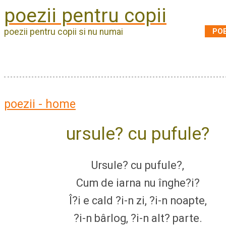
poezii pentru copii
POE
poezii pentru copii si nu numai
poezii - home
ursule? cu pufule?
Ursule? cu pufule?,
Cum de iarna nu înghe?i?
Î?i e cald ?i-n zi, ?i-n noapte,
?i-n bârlog, ?i-n alt? parte.