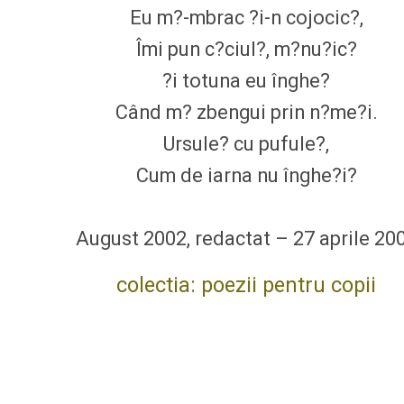
Eu m?-mbrac ?i-n cojocic?,
Îmi pun c?ciul?, m?nu?ic?
?i totuna eu înghe?
Când m? zbengui prin n?me?i.
Ursule? cu pufule?,
Cum de iarna nu înghe?i?
August 2002, redactat – 27 aprile 20
colectia: poezii pentru copii