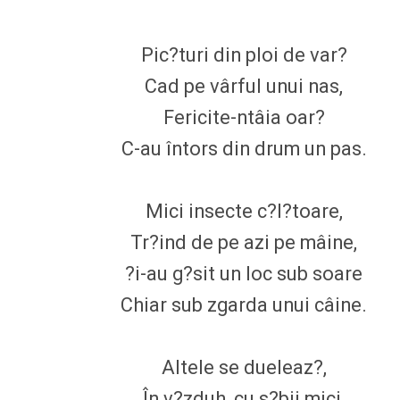
Pic?turi din ploi de var?
Cad pe vârful unui nas,
Fericite-ntâia oar?
C-au întors din drum un pas.
Mici insecte c?l?toare,
Tr?ind de pe azi pe mâine,
?i-au g?sit un loc sub soare
Chiar sub zgarda unui câine.
Altele se dueleaz?,
În v?zduh, cu s?bii mici,