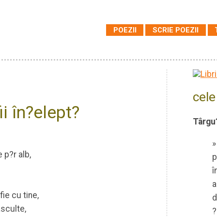
POEZII
SCRIE POEZII
cele
ii în?elept?
Târgu?
»
e p?r alb,
p
î
a
fie cu tine,
d
asculte,
?