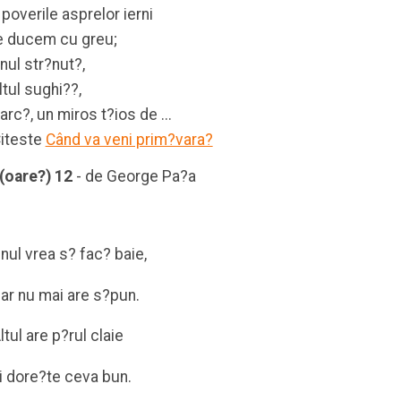
 poverile asprelor ierni
e ducem cu greu;
nul str?nut?,
ltul sughi??,
arc?, un miros t?ios de ...
iteste
Când va veni prim?vara?
(oare?) 12
- de George Pa?a
nul vrea s? fac? baie,
ar nu mai are s?pun.
ltul are p?rul claie
i dore?te ceva bun.