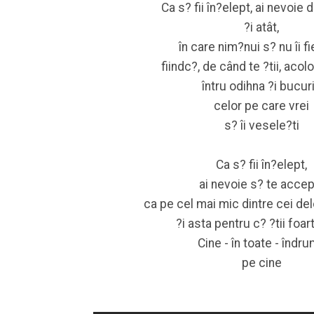
Ca s? fii în?elept, ai nevoie 
?i atât,
în care nim?nui s? nu îi fi
fiindc?, de când te ?tii, acolo
întru odihna ?i bucur
celor pe care vrei
s? îi vesele?ti
Ca s? fii în?elept,
ai nevoie s? te accep
ca pe cel mai mic dintre cei del
?i asta pentru c? ?tii foar
Cine - în toate - îndr
pe cine