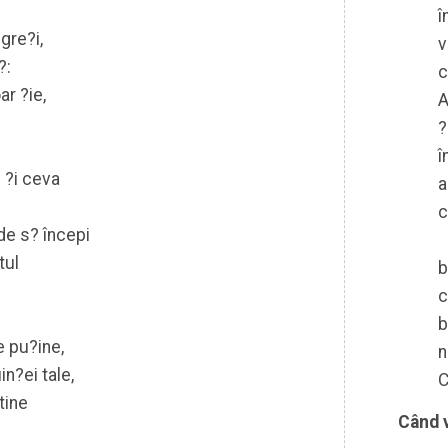
î
gre?i,
v
?:
c
ar ?ie,
A
?
î
e ?i ceva
a
c
nde s? începi
tul
b
c
b
e pu?ine,
n
in?ei tale,
C
tine
Când 