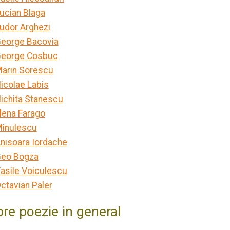
ucian Blaga
udor Arghezi
eorge Bacovia
eorge Cosbuc
arin Sorescu
icolae Labis
ichita Stanescu
lena Farago
inulescu
nisoara Iordache
eo Bogza
asile Voiculescu
ctavian Paler
re poezie in general