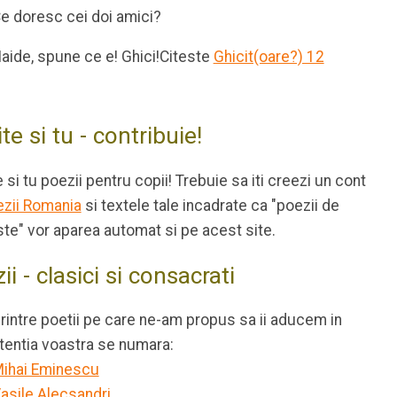
e doresc cei doi amici?
aide, spune ce e! Ghici!
Citeste
Ghicit(oare?) 12
ite si tu - contribuie!
e si tu poezii pentru copii! Trebuie sa iti creezi un cont
zii Romania
si textele tale incadrate ca "poezii de
te" vor aparea automat si pe acest site.
ii - clasici si consacrati
rintre poetii pe care ne-am propus sa ii aducem in
tentia voastra se numara:
ihai Eminescu
asile Alecsandri