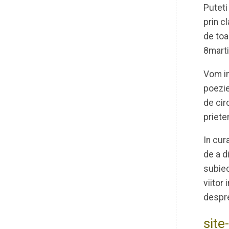
Puteti
prin c
de toa
8marti
Vom in
poezie
de cir
prieten
In cur
de a d
subiec
viitor
despre
site