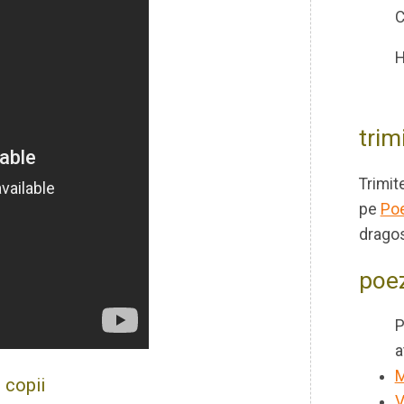
C
H
trim
Trimit
pe
Poe
dragos
poez
P
a
M
 copii
V