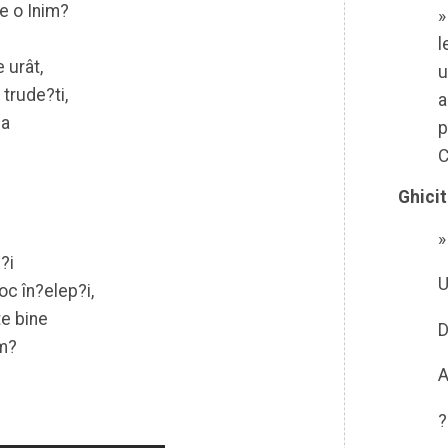
de o Inim?
»
l
e urât,
u
 trude?ti,
a
ia
p
C
Ghicit
»
?i
U
oc în?elep?i,
te bine
D
um?
A
?