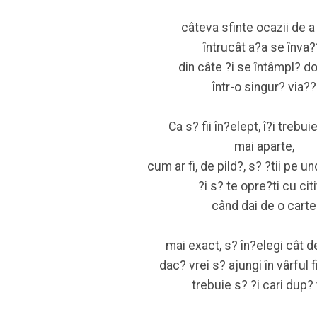
câteva sfinte ocazii de a 
întrucât a?a se înva?
din câte ?i se întâmpl? do
într-o singur? via??
Ca s? fii în?elept, î?i trebui
mai aparte,
cum ar fi, de pild?, s? ?tii pe u
?i s? te opre?ti cu citi
când dai de o carte
mai exact, s? în?elegi cât d
dac? vrei s? ajungi în vârful fi
trebuie s? ?i cari dup? 