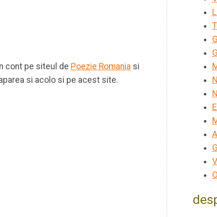
L
T
G
G
un cont pe siteul de
Poezie Romania
si
M
aparea si acolo si pe acest site.
N
N
E
M
A
G
V
O
desp