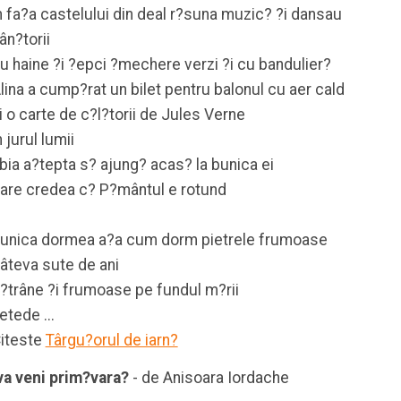
n fa?a castelului din deal r?suna muzic? ?i dansau
ân?torii
u haine ?i ?epci ?mechere verzi ?i cu bandulier?
lina a cump?rat un bilet pentru balonul cu aer cald
i o carte de c?l?torii de Jules Verne
n jurul lumii
bia a?tepta s? ajung? acas? la bunica ei
are credea c? P?mântul e rotund
unica dormea a?a cum dorm pietrele frumoase
âteva sute de ani
?trâne ?i frumoase pe fundul m?rii
etede ...
iteste
Târgu?orul de iarn?
va veni prim?vara?
- de Anisoara Iordache