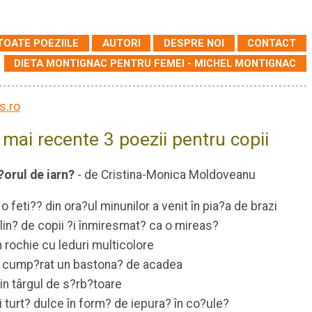
TOATE POEZIILE
AUTORI
DESPRE NOI
CONTACT
DIETA MONTIGNAC PENTRU FEMEI - MICHEL MONTIGNAC
 mai recente 3 poezii pentru copii
orul de iarn?
- de Cristina-Monica Moldoveanu
 o feti?? din ora?ul minunilor a venit în pia?a de brazi
lin? de copii ?i înmiresmat? ca o mireas?
n rochie cu leduri multicolore
 cump?rat un bastona? de acadea
in târgul de s?rb?toare
i turt? dulce în form? de iepura? în co?ule?