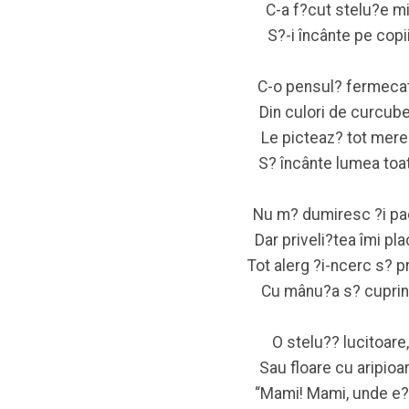
C-a f?cut stelu?e mi
S?-i încânte pe copii
C-o pensul? fermecat
Din culori de curcube
Le picteaz? tot mere
S? încânte lumea toat
Nu m? dumiresc ?i pa
Dar priveli?tea îmi pla
Tot alerg ?i-ncerc s? pr
Cu mânu?a s? cuprin
O stelu?? lucitoare
Sau floare cu aripioar
“Mami! Mami, unde e?