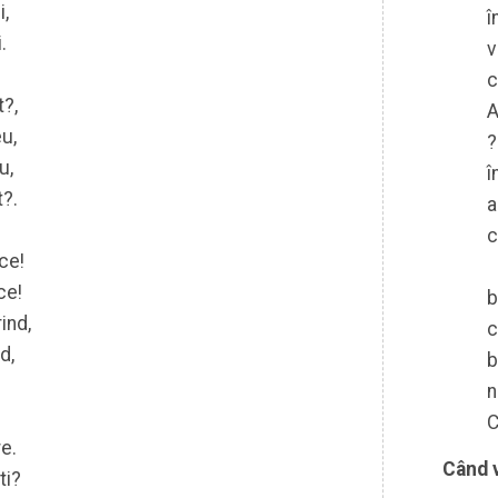
i,
î
.
v
c
?,
A
u,
?
u,
î
?.
a
c
ce!
ce!
b
ind,
c
d,
b
n
,
C
e.
Când 
ti?