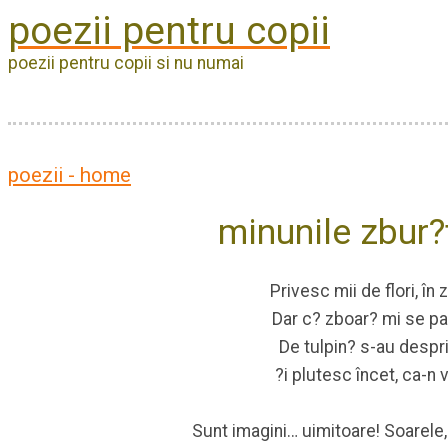
poezii pentru copii
poezii pentru copii si nu numai
poezii - home
minunile zbur?
Privesc mii de flori, în 
Dar c? zboar? mi se p
De tulpin? s-au despr
?i plutesc încet, ca-n 
Sunt imagini… uimitoare! Soarele,