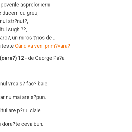
 poverile asprelor ierni
e ducem cu greu;
nul str?nut?,
ltul sughi??,
arc?, un miros t?ios de ...
iteste
Când va veni prim?vara?
(oare?) 12
- de George Pa?a
nul vrea s? fac? baie,
ar nu mai are s?pun.
ltul are p?rul claie
i dore?te ceva bun.