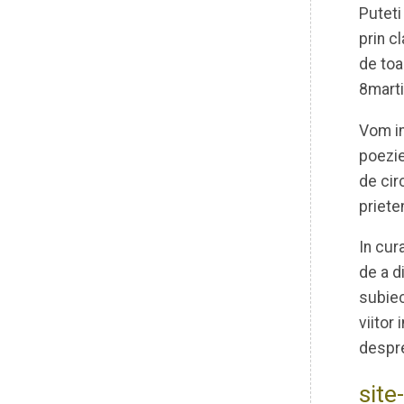
Puteti
prin c
de toa
8marti
Vom in
poezie
de cir
prieten
In cur
de a d
subiec
viitor
despre
site