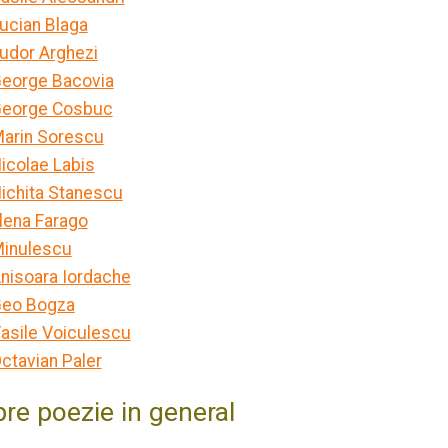
ucian Blaga
udor Arghezi
eorge Bacovia
eorge Cosbuc
arin Sorescu
icolae Labis
ichita Stanescu
lena Farago
inulescu
nisoara Iordache
eo Bogza
asile Voiculescu
ctavian Paler
re poezie in general