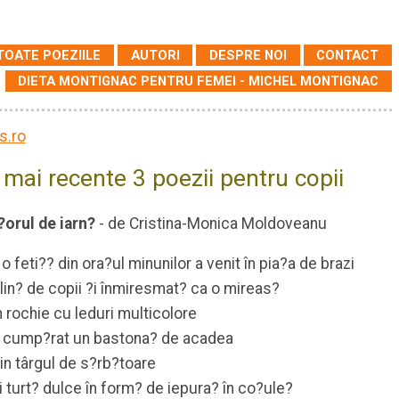
TOATE POEZIILE
AUTORI
DESPRE NOI
CONTACT
DIETA MONTIGNAC PENTRU FEMEI - MICHEL MONTIGNAC
 mai recente 3 poezii pentru copii
orul de iarn?
- de Cristina-Monica Moldoveanu
 o feti?? din ora?ul minunilor a venit în pia?a de brazi
lin? de copii ?i înmiresmat? ca o mireas?
n rochie cu leduri multicolore
 cump?rat un bastona? de acadea
in târgul de s?rb?toare
i turt? dulce în form? de iepura? în co?ule?