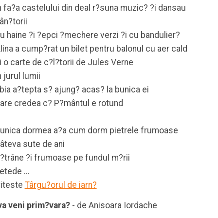
n fa?a castelului din deal r?suna muzic? ?i dansau
ân?torii
u haine ?i ?epci ?mechere verzi ?i cu bandulier?
lina a cump?rat un bilet pentru balonul cu aer cald
i o carte de c?l?torii de Jules Verne
n jurul lumii
bia a?tepta s? ajung? acas? la bunica ei
are credea c? P?mântul e rotund
unica dormea a?a cum dorm pietrele frumoase
âteva sute de ani
?trâne ?i frumoase pe fundul m?rii
etede ...
iteste
Târgu?orul de iarn?
va veni prim?vara?
- de Anisoara Iordache