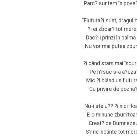
Parc? suntem în pove?
“Flutura?i sunt, dragul
?i ei zboar? tot mere
Dac?-i prinzi în palma 
Nu vor mai putea zbur
?i când stam mai încur
Pe n?suc s-a a?ezat
Mic ?i blând un flutur
Cu privire de pozna?
Nu-i stelu?? ?i nici flo
E-o minune zbur?toar
Creat? de Dumnezeu
S? ne-ncânte tot mer