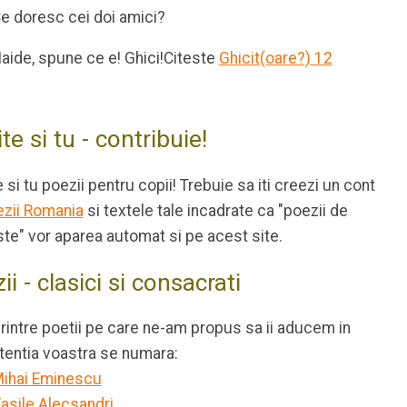
e doresc cei doi amici?
aide, spune ce e! Ghici!
Citeste
Ghicit(oare?) 12
ite si tu - contribuie!
e si tu poezii pentru copii! Trebuie sa iti creezi un cont
zii Romania
si textele tale incadrate ca "poezii de
te" vor aparea automat si pe acest site.
ii - clasici si consacrati
rintre poetii pe care ne-am propus sa ii aducem in
tentia voastra se numara:
ihai Eminescu
asile Alecsandri