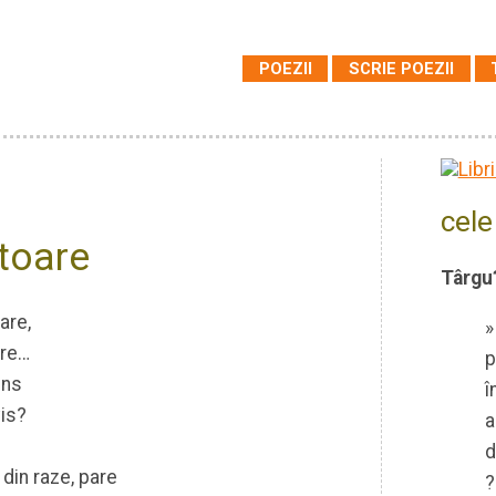
POEZII
SCRIE POEZII
cele
toare
Târgu?
zare,
»
are…
p
ins
î
vis?
a
d
 din raze, pare
?