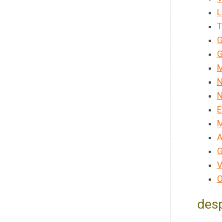
L
T
G
G
M
N
N
E
M
A
G
V
O
desp