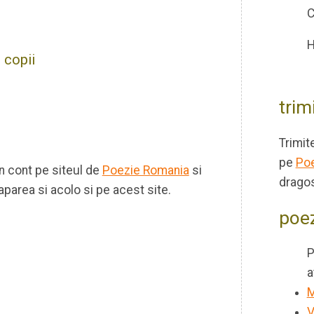
C
H
 copii
trim
Trimit
pe
Poe
un cont pe siteul de
Poezie Romania
si
dragos
aparea si acolo si pe acest site.
poez
P
a
M
V