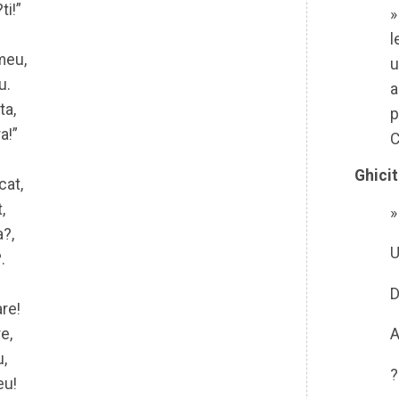
ti!”
»
l
 meu,
u
u.
a
ta,
p
a!”
C
Ghicit
cat,
,
»
a?,
U
.
D
are!
e,
A
,
?
eu!