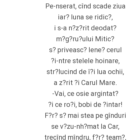
Pe-nserat, cînd scade ziua
iar? luna se ridic?,
i s-a n?z?rit deodat?
m?g?ru?ului Mitic?
s? priveasc? lene? cerul
?i-ntre stelele hoinare,
str?lucind de î?i lua ochii,
a z?rit ?i Carul Mare.
-Vai, ce osie argintat?
?i ce ro?i, bobi de ?intar!
F?r? s? mai stea pe gînduri
se v?zu-nh?mat la Car,
trecînd mîndru, f?r? team?,