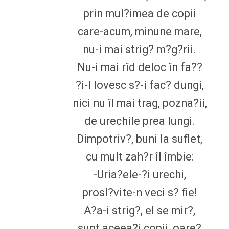
prin mul?imea de copii
care-acum, minune mare,
nu-i mai strig? m?g?rii.
Nu-i mai rîd deloc în fa??
?i-l lovesc s?-i fac? dungi,
nici nu îl mai trag, pozna?ii,
de urechile prea lungi.
Dimpotriv?, buni la suflet,
cu mult zah?r îl îmbie:
-Uria?ele-?i urechi,
prosl?vite-n veci s? fie!
A?a-i strig?, el se mir?,
sunt aceea?i copii, oare?