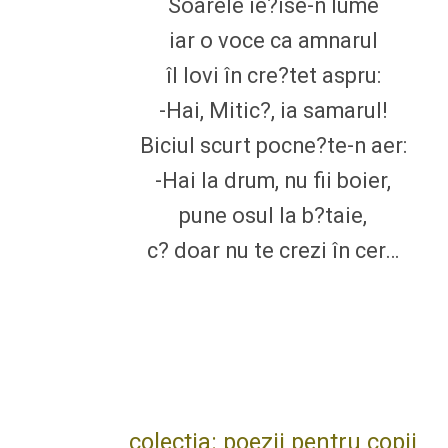
Soarele ie?ise-n lume
iar o voce ca amnarul
îl lovi în cre?tet aspru:
-Hai, Mitic?, ia samarul!
Biciul scurt pocne?te-n aer:
-Hai la drum, nu fii boier,
pune osul la b?taie,
c? doar nu te crezi în cer…
colectia: poezii pentru copii